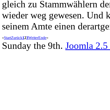
gleich zu Stammwählern de
wieder weg gewesen. Und 
seinem Amte einen derartge
«
Start
Zurück
1
2
3
Weiter
Ende
»
Sunday the 9th.
Joomla 2.5