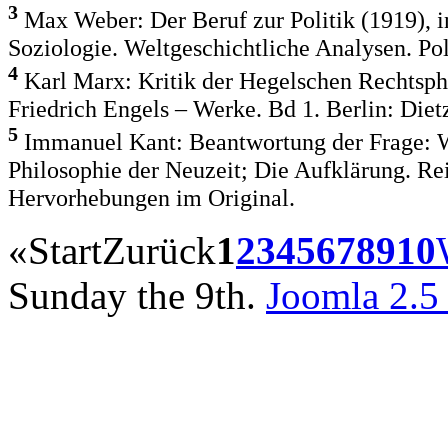
3
Max Weber: Der Beruf zur Politik (1919),
Soziologie. Weltgeschichtliche Analysen. Poli
4
Karl Marx: Kritik der Hegelschen Rechtsphi
Friedrich Engels – Werke. Bd 1. Berlin: Die
5
Immanuel Kant: Beantwortung der Frage: Wa
Philosophie der Neuzeit; Die Aufklärung. R
Hervorhebungen im Original.
«
Start
Zurück
1
2
3
4
5
6
7
8
9
10
Sunday the 9th.
Joomla 2.5