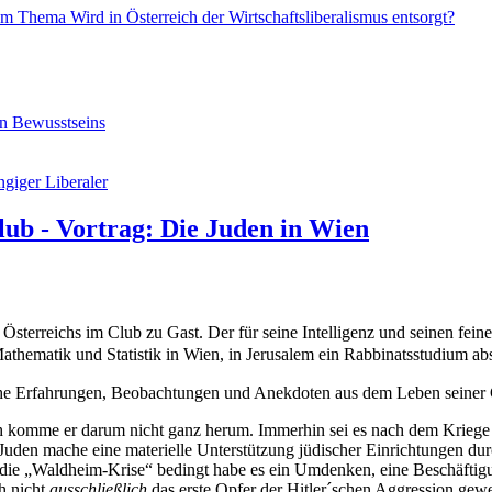
 Thema Wird in Österreich der Wirtschaftsliberalismus entsorgt?
en Bewusstseins
giger Liberaler
ub - Vortrag: Die Juden in Wien
sterreichs im Club zu Gast. Der für seine Intelligenz und seinen fein
ematik und Statistik in Wien, in Jerusalem ein Rabbinatsstudium abs
nliche Erfahrungen, Beobachtungen und Anekdoten aus dem Leben seiner
 komme er darum nicht ganz herum. Immerhin sei es nach dem Kriege n
den mache eine materielle Unterstützung jüdischer Einrichtungen durch 
die „Waldheim-Krise“ bedingt habe es ein Umdenken, eine Beschäftigu
ch nicht
ausschließlich
das erste Opfer der Hitler´schen Aggression gewe