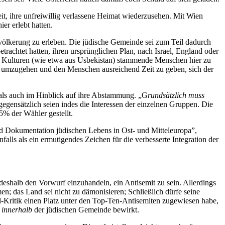
it, ihre unfreiwillig verlassene Heimat wiederzusehen. Mit Wien
ier erlebt hatten.
völkerung zu erleben. Die jüdische Gemeinde sei zum Teil dadurch
achtet hatten, ihren ursprünglichen Plan, nach Israel, England oder
den Kulturen (wie etwa aus Usbekistan) stammende Menschen hier zu
sam umzugehen und den Menschen ausreichend Zeit zu geben, sich der
 als auch im Hinblick auf ihre Abstammung. „G
rundsätzlich
muss
gegensätzlich seien indes die Interessen der einzelnen Gruppen. Die
5% der Wähler gestellt.
d Dokumentation jüdischen Lebens in Ost- und Mitteleuropa”,
lls als ein ermutigendes Zeichen für die verbesserte Integration der
deshalb den Vorwurf einzuhandeln, ein Antisemit zu sein. Allerdings
n; das Land sei nicht zu dämonisieren; Schließlich dürfe seine
l-Kritik einen Platz unter den Top-Ten-Antisemiten zugewiesen habe,
g
innerhalb
der jüdischen Gemeinde bewirkt.