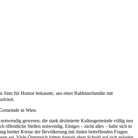
en Sinn für Humor bekannte, aus einer Rabbinerfamilie mit
olviert.
 Gemeinde in Wien.
otwendig gewesen, die stark dezimierte Kultusgemeinde völlig neu
öffentliche Stellen notwendig. Einiges – nicht alles – habe sich in
ng breiter Kreise der Bevölkerung mit Juden betreffenden Fragen
sen sei. Viele Österreich hätten damals eben Schuld auf sich geladen.