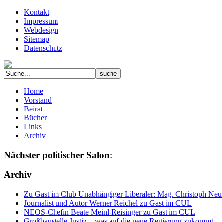
Kontakt
Impressum
Webdesign
Sitemap
Datenschutz
Home
Vorstand
Beirat
Bücher
Links
Archiv
Nächster politischer Salon:
Archiv
Zu Gast im Club Unabhängiger Liberaler: Mag. Christoph Neuma
Journalist und Autor Werner Reichel zu Gast im CUL
NEOS-Chefin Beate Meinl-Reisinger zu Gast im CUL
Großbaustelle Justiz – was auf die neue Regierung zukommt