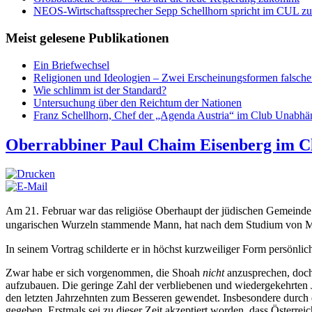
NEOS-Wirtschaftssprecher Sepp Schellhorn spricht im CUL zum
Meist gelesene Publikationen
Ein Briefwechsel
Religionen und Ideologien – Zwei Erscheinungsformen falsch
Wie schlimm ist der Standard?
Untersuchung über den Reichtum der Nationen
Franz Schellhorn, Chef der „Agenda Austria“ im Club Unabhän
Oberrabbiner Paul Chaim Eisenberg im Cl
Am 21. Februar war das religiöse Oberhaupt der jüdischen Gemeinde Ö
ungarischen Wurzeln stammende Mann, hat nach dem Studium von Math
In seinem Vortrag schilderte er in höchst kurzweiliger Form persö
Zwar habe er sich vorgenommen, die Shoah
nicht
anzusprechen, doch
aufzubauen. Die geringe Zahl der verbliebenen und wiedergekehrten Ju
den letzten Jahrzehnten zum Besseren gewendet. Insbesondere durch 
gegeben. Erstmals sei zu dieser Zeit akzeptiert worden, dass Österrei