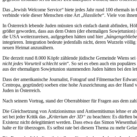
Das „Jewish Welcome Service“ biete jedes Jahr rund 100 ehemals in Ös
verbinde viele dieser Menschen eine Art „
Hassliebe
“. Viele von ihnen
In Österreich lebende Juden müssten sich einfach damit abfinden, H
größer geworden, dass aus dem Osten (der ehemaligen Sowjetunion) st
die USA weiterzureisen, aufgegeben hätten und hier „
hängengeblieb
integrieren. Integration bedeute jedenfalls nicht, deren Wurzeln völ
neuen Heimat anzunähern.
Die derzeit rund 8.000 Köpfe zählende jüdische Gemeinde Wiens sei dah
nicht jedes Vorurteil schlecht sein
“. So sei es eben auch ein populäres
aus der ehemaligen Sowjetunion stammenden Juden hätten bei den let
Dass der amerikanische Journalist, Fotograf und Filmemacher Edward
Centropa, gegründet) soeben eine hohe Auszeichnung aus der Hand von 
Juden in Österreich.
Nach seinem Vortrag, stand der Oberrabbiner für Fragen aus dem zah
Die Gleichsetzung von Antizionismus und Antisemitismus lehne er ab. 
sei bei jeder Kritik das „
Kriterium der 3D“
zu beachten: Es dürften b
Existenz nicht delegitimiert werden. Dass etwa das Simon Wiesentha
halte er für überzogen. Es selbst rate bei diesem Thema zu
mehr Gelas