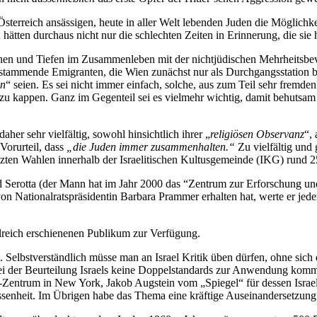
terreich ansässigen, heute in aller Welt lebenden Juden die Möglichke
 hätten durchaus nicht nur die schlechten Zeiten in Erinnerung, die sie h
öhen und Tiefen im Zusammenleben mit der nichtjüdischen Mehrheitsbe
ammende Emigranten, die Wien zunächst nur als Durchgangsstation betr
en
“ seien. Es sei nicht immer einfach, solche, aus zum Teil sehr frem
lig zu kappen. Ganz im Gegenteil sei es vielmehr wichtig, damit behut
er sehr vielfältig, sowohl hinsichtlich ihrer „
religiösen Observanz
“,
 Vorurteil, dass
„die Juden immer zusammenhalten.“
Zu vielfältig und 
zten Wahlen innerhalb der Israelitischen Kultusgemeinde (IKG) rund 2
 Serotta (der Mann hat im Jahr 2000 das “Zentrum zur Erforschung un
Nationalratspräsidentin Barbara Prammer erhalten hat, werte er jedenfa
lreich erschienenen Publikum zur Verfügung.
Selbstverständlich müsse man an Israel Kritik üben dürfen, ohne sich 
ei der Beurteilung Israels keine Doppelstandards zur Anwendung komme
l-Zentrum in New York, Jakob Augstein vom „Spiegel“ für dessen Israe
senheit. Im Übrigen habe das Thema eine kräftige Auseinandersetzun