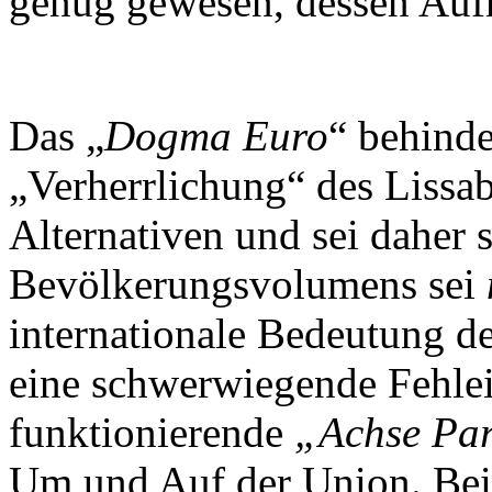
genug gewesen, dessen Auf
Das „
Dogma Euro
“ behinde
„Verherrlichung“ des Lissa
Alternativen und sei daher 
Bevölkerungsvolumens sei
internationale Bedeutung d
eine schwerwiegende Fehle
funktionierende
„Achse Par
Um und Auf der Union. Bei