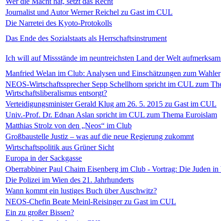
Wer die Macht hat, setzt das Recht
Journalist und Autor Werner Reichel zu Gast im CUL
Die Narretei des Kyoto-Protokolls
Das Ende des Sozialstaats als Herrschaftsinstrument
Ich will auf Missstände im neuntreichsten Land der Welt aufmerksa
Manfried Welan im Club: Analysen und Einschätzungen zum Wahler
NEOS-Wirtschaftssprecher Sepp Schellhorn spricht im CUL zum The
Wirtschaftsliberalismus entsorgt?
Verteidigungsminister Gerald Klug am 26. 5. 2015 zu Gast im CUL
Univ.-Prof. Dr. Ednan Aslan spricht im CUL zum Thema Euroislam
Matthias Strolz von den „Neos“ im Club
Großbaustelle Justiz – was auf die neue Regierung zukommt
Wirtschaftspolitik aus Grüner Sicht
Europa in der Sackgasse
Oberrabbiner Paul Chaim Eisenberg im Club - Vortrag: Die Juden in
Die Polizei im Wien des 21. Jahrhunderts
Wann kommt ein lustiges Buch über Auschwitz?
NEOS-Chefin Beate Meinl-Reisinger zu Gast im CUL
Ein zu großer Bissen?